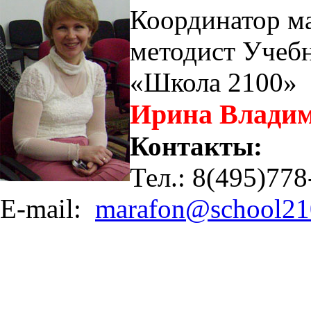
Координатор м
методист Учебн
«Школа 2100»
Ирина Владим
Контакты:
Тел.: 8(495)778
E-mail:
marafon@school21