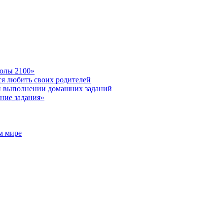
колы 2100»
ся любить своих родителей
ри выполнении домашних заданий
ние задания»
м мире