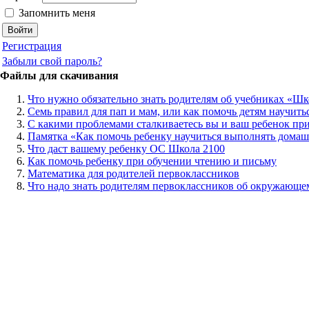
Запомнить меня
Регистрация
Забыли свой пароль?
Файлы для скачивания
Что нужно обязательно знать родителям об учебниках «Ш
Семь правил для пап и мам, или как помочь детям научить
С какими проблемами сталкиваетесь вы и ваш ребенок п
Памятка «Как помочь ребенку научиться выполнять домаш
Что даст вашему ребенку ОС Школа 2100
Как помочь ребенку при обучении чтению и письму
Математика для родителей первоклассников
Что надо знать родителям первоклассников об окружающе