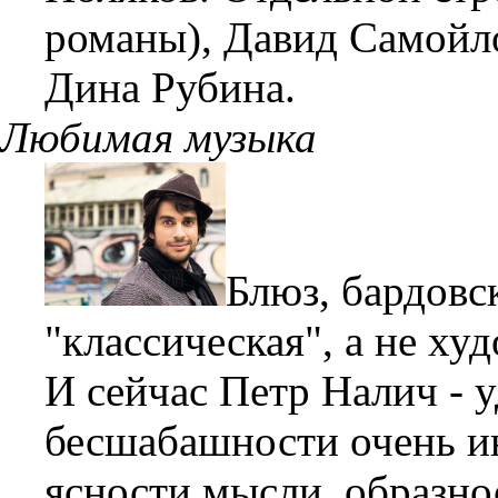
романы), Давид Самойл
Дина Рубина.
Любимая музыка
Блюз, бардовс
"классическая", а не ху
И сейчас Петр Налич - у
бесшабашности очень и
ясности мысли, образно